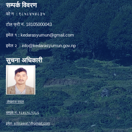
सम्पर्क विवरण
फाे न : ९८५८४५४८३५
टोल फ्री नं. 18105000043
इमेल १ :
kedarasyumun@gmail.com
इमेल २ :
info@kedarasyumun.gov.np
सुचना अधिकारी
लेखराज रावल
सम्पर्क नः ९८४८५८१३८६
इमेलः
erlrrawal7@gmail.com