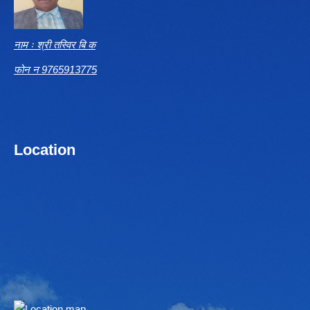
नाम ः श्री तस्विर बि क
फोन न 9765913775
Location