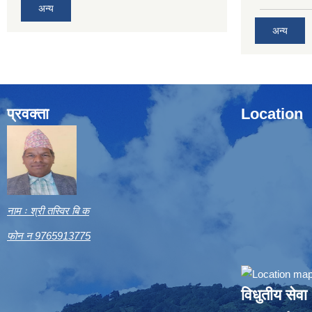
अन्य
अन्य
प्रवक्ता
Location
नाम ः श्री तस्विर बि क
फोन न 9765913775
विधुतीय सेवा