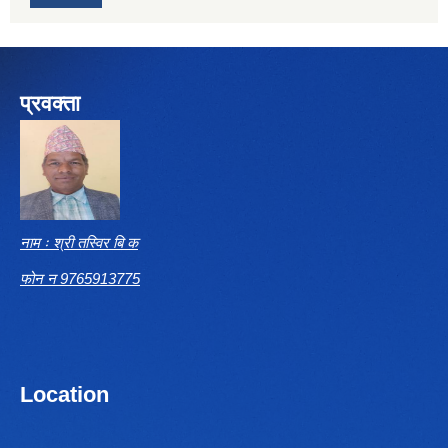
प्रवक्ता
नाम ः श्री तस्विर बि क
फोन न 9765913775
Location