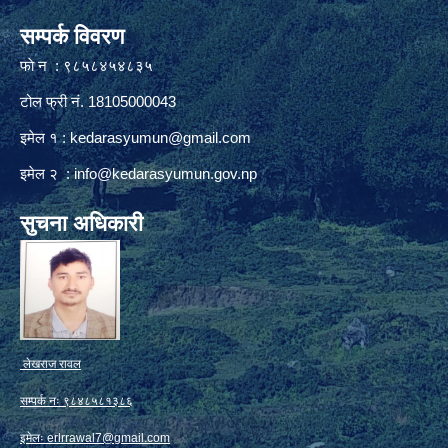
सम्पर्क विवरण
फाे न : ९८५८४५४८३५
टोल फ्री नं. 18105000043
इमेल १ :
kedarasyumun@gmail.com
इमेल २ :
info@kedarasyumun.gov.np
सुचना अधिकारी
लेखराज रावल
सम्पर्क नः ९८४८५८१३८६
इमेलः
erlrrawal7@gmail.com