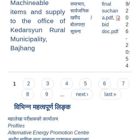
Machineable
समाचार
,
final
9/
items and supply
सार्वजनिक
suchan
2
खरीद /
a.pdf
,
0
to the office of
बोलपत्र
bid
2
Kedarsyun Rural
सूचना
doc.pdf
6
Municipality,
-
2
Bajhang
0:
5
4
Pages
1
2
3
4
5
6
7
8
9
…
next ›
last »
विभिन्न महत्वपूर्ण लिङ्क
महालेखा परीक्षकको कार्यालय
Profiles
Alternative Energy Promotion Centre
सधीय मामिला तथा सामान्य प्रशासन मन्त्रालय