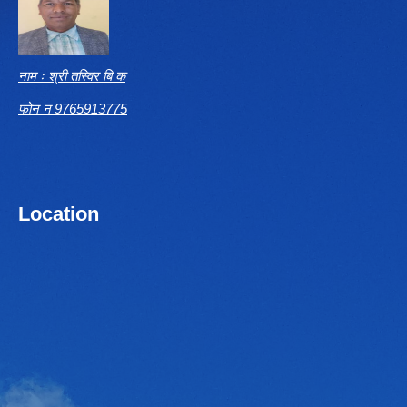
नाम ः श्री तस्विर बि क
फोन न 9765913775
Location