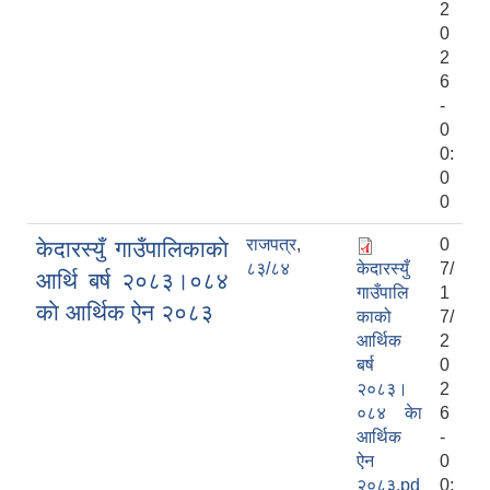
2
0
2
6
-
0
0:
0
0
राजपत्र
,
0
केदारस्युँ गाउँपालिकाकाे
८३/८४
केदारस्युँ
7/
आर्थि बर्ष २०८३।०८४
गाउँपालि
1
काे आर्थिक ऐन २०८३
काको
7/
आर्थिक
2
बर्ष
0
२०८३।
2
०८४ केा
6
आर्थिक
-
ऐन
0
२०८३.pd
0: