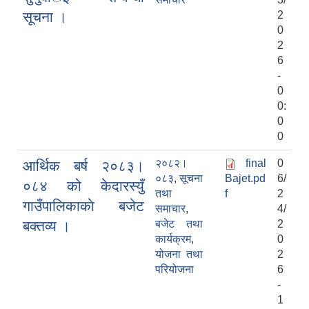
सूचना ।
2
0
2
6
-
0
0:
0
0
२०८२।
final
0
आर्थिक बर्ष २०८३।
०८३
,
सूचना
Bajet.pd
6/
०८४ को केदारस्युँ
तथा
f
2
गाउँपालिकाकाे बजेट
समाचार
,
4/
बक्तव्य ।
बजेट तथा
2
कार्यक्रम
,
0
योजना तथा
2
परियोजना
6
-
1