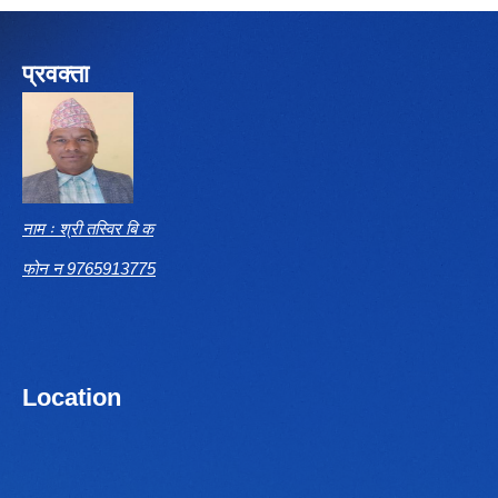
प्रवक्ता
नाम ः श्री तस्विर बि क
फोन न 9765913775
Location