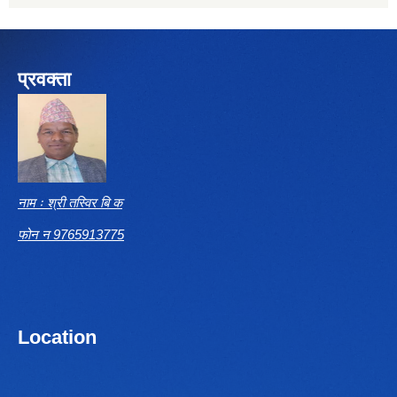
प्रवक्ता
नाम ः श्री तस्विर बि क
फोन न 9765913775
Location