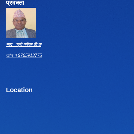
प्रवक्ता
नाम ः श्री तस्विर बि क
फोन न 9765913775
Location