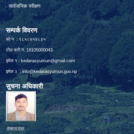
सार्वजनिक परीक्षण
सम्पर्क विवरण
फाे न : ९८५८४५४८३५
टोल फ्री नं. 18105000043
इमेल १ :
kedarasyumun@gmail.com
इमेल २ :
info@kedarasyumun.gov.np
सुचना अधिकारी
लेखराज रावल